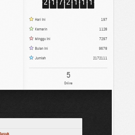
Hari Ini
197
Kemarin
1128
Minggu Ini
7297
Bulan Ini
9678
Jumlah
2172111
5
Online
 Masuk