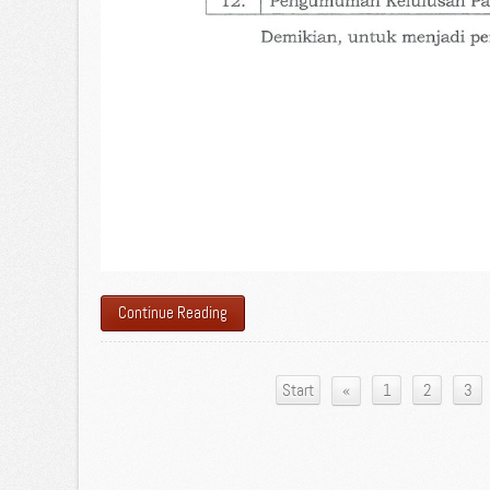
Continue Reading
«
Start
1
2
3