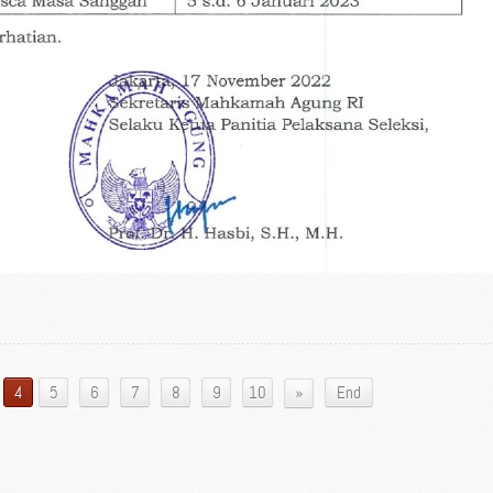
»
4
5
6
7
8
9
10
End