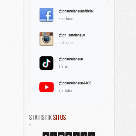
@pnsarolangunofficial
Facebook
@pn_sarolangun
Instagram
@pnsarolangun
TikTok
@pnsarolangun4408
YouTube
Statistik
 Situs