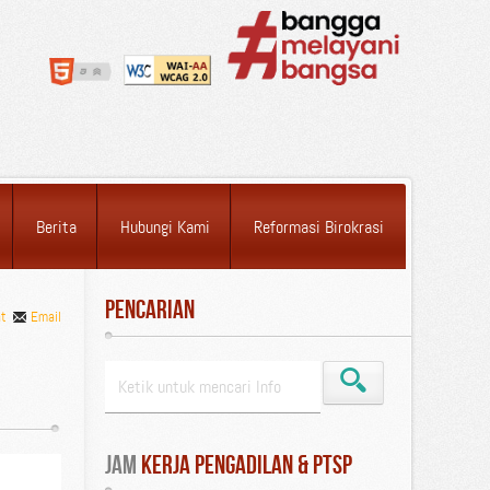
Berita
Hubungi Kami
Reformasi Birokrasi
Pencarian
nt
Email
Jam
 Kerja Pengadilan & PTSP