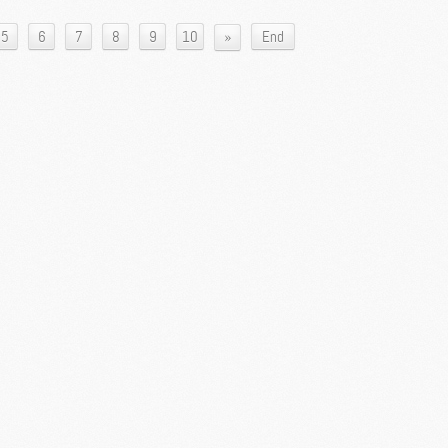
»
5
6
7
8
9
10
End