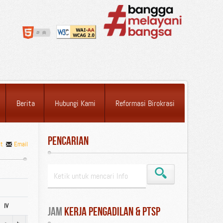
Berita
Hubungi Kami
Reformasi Birokrasi
Pencarian
nt
Email
IV
Pendidikan Terakhir
Jam
 Kerja Pengadilan & PTSP