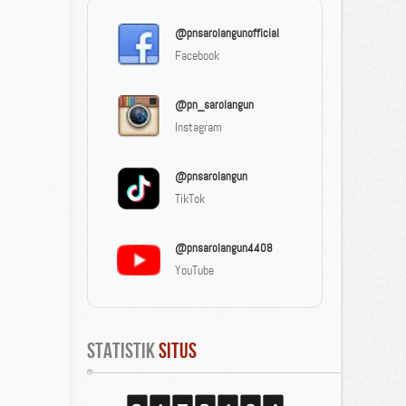
@pnsarolangunofficial
Facebook
@pn_sarolangun
Instagram
@pnsarolangun
TikTok
@pnsarolangun4408
YouTube
Statistik
 Situs