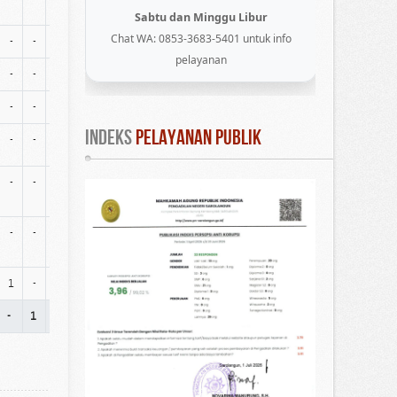
Sabtu dan Minggu Libur
Chat WA: 0853-3683-5401 untuk info
-
-
2
-
-
-
-
-
-
pelayanan
-
-
1
-
1
1
-
-
-
-
-
1
2
-
-
-
-
-
INDEKS
 PELAYANAN PUBLIK
-
-
-
1
-
-
-
-
-
-
-
-
-
-
-
-
-
-
-
-
-
-
-
-
-
-
-
1
-
7
1
-
-
-
-
-
-
1
-
-
1
-
8
5
24