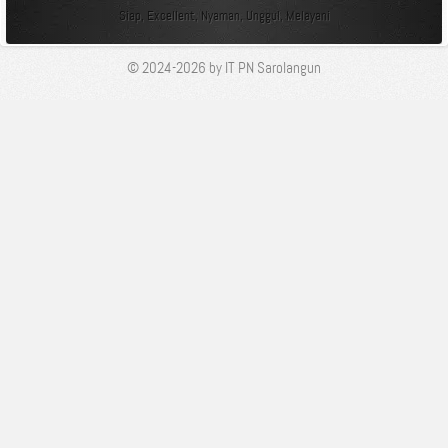
Siap, Excellent, Nyaman, Unggul, Melayani
© 2024-2026 by IT PN Sarolangun