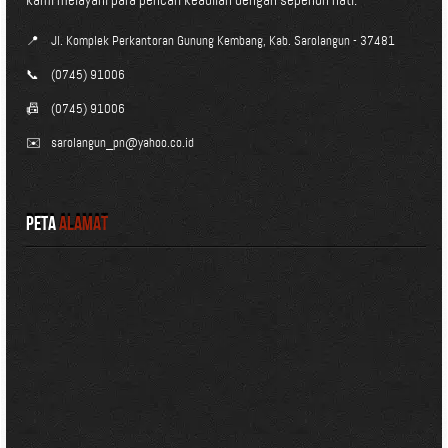
kami melayani para pencari keadilan dengan sepenuh hati.
📍
Jl. Komplek Perkantoran Gunung Kembang, Kab. Sarolangun - 37481
📞
(0745) 91006
📠
(0745) 91006
✉️
sarolangun_pn@yahoo.co.id
Peta
Alamat