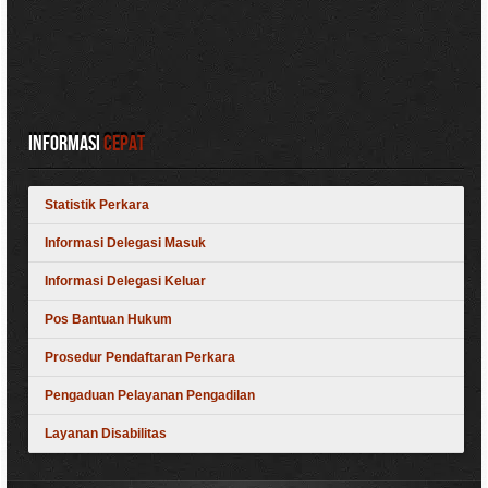
Informasi
Cepat
Statistik Perkara
Informasi Delegasi Masuk
Informasi Delegasi Keluar
Pos Bantuan Hukum
Prosedur Pendaftaran Perkara
Pengaduan Pelayanan Pengadilan
Layanan Disabilitas