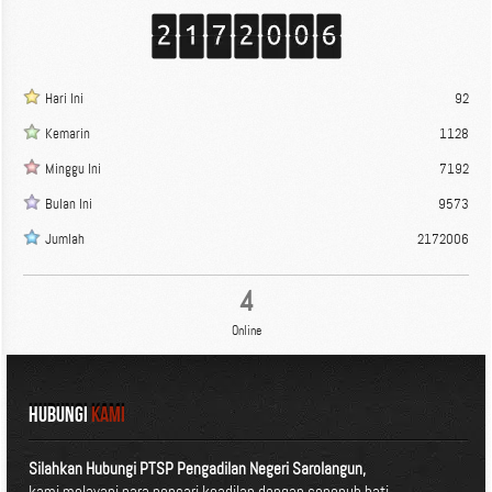
Hari Ini
92
Kemarin
1128
Minggu Ini
7192
Bulan Ini
9573
Jumlah
2172006
4
Online
HUBUNGI
KAMI
Silahkan Hubungi PTSP Pengadilan Negeri Sarolangun,