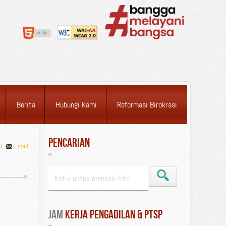
Berita
Hubungi Kami
Reformasi Birokrasi
Pencarian
nt
Email
Jam
 Kerja Pengadilan & PTSP