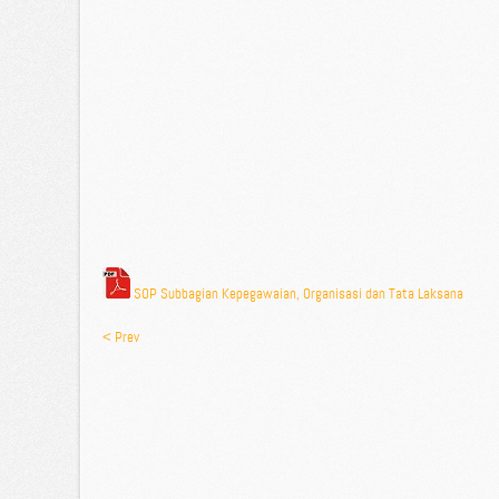
SOP Subbagian Kepegawaian, Organisasi dan Tata Laksana
< Prev