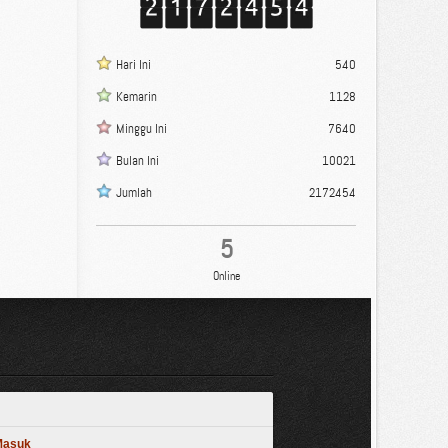
Hari Ini
540
Kemarin
1128
Minggu Ini
7640
Bulan Ini
10021
Jumlah
2172454
5
Online
 Masuk