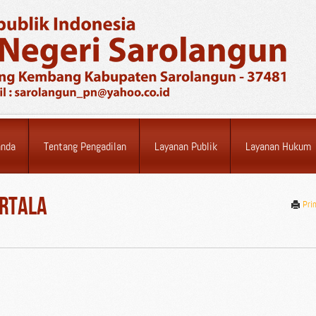
anda
Tentang Pengadilan
Layanan Publik
Layanan Hukum
Ortala
Pri