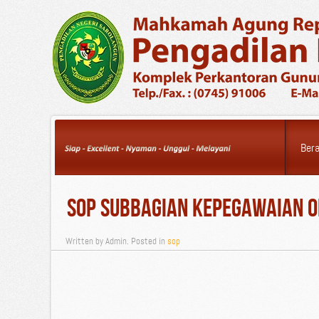
Saturday, 08 August
2026
Ber
SOP Subbagian Kepegawaian 
Written by Admin. Posted in
sop