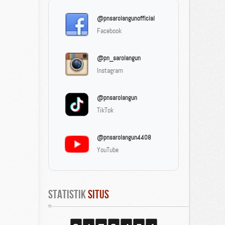
@pnsarolangunofficial
Facebook
@pn_sarolangun
Instagram
@pnsarolangun
TikTok
@pnsarolangun4408
YouTube
Statistik
 Situs