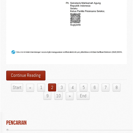
Continue Reading
«
Start
1
2
3
4
5
6
7
8
»
9
10
End
Pencarian