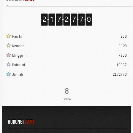
Hari Ini
856
Kemarin
1128
Minggu Ini
7956
Bulan Ini
10337
Jumlah
2172770
8
Online
HUBUNGI
KAMI