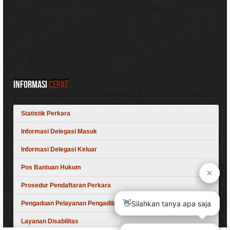
Informasi
Cepat
Statistik Perkara
Informasi Delegasi Masuk
Informasi Delegasi Keluar
Pos Bantuan Hukum
Prosedur Pendaftaran Perkara
Pengaduan Pelayanan Pengadilan
Layanan Disabilitas