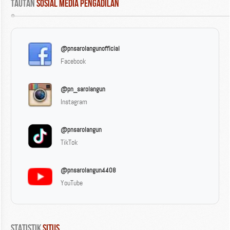
Tautan
 Sosial Media Pengadilan
@pnsarolangunofficial
Facebook
@pn_sarolangun
Instagram
@pnsarolangun
TikTok
@pnsarolangun4408
YouTube
Statistik
 Situs