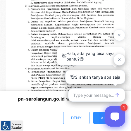
pn-sarolangun.go.id
wants to play speech
DENY
ALLOW