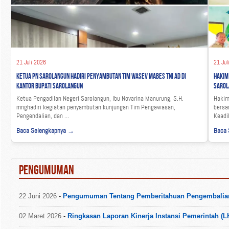
21 Juli 2026
21 Jul
Ketua PN Sarolangun Hadiri Penyambutan Tim Wasev Mabes TNI AD di
Hakim
Kantor Bupati Sarolangun
Sarol
Ketua Pengadilan Negeri Sarolangun, Ibu Novarina Manurung, S.H.
Hakim
mnghadiri kegiatan penyambutan kunjungan Tim Pengawasan,
bersa
Pengendalian, dan …
Keadi
Baca Selengkapnya →
Baca 
PENGUMUMAN
22 Juni 2026
-
Pengumuman Tentang Pemberitahuan Pengembalian 
02 Maret 2026
-
Ringkasan Laporan Kinerja Instansi Pemerintah (L