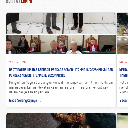
Berita
Terkini
28 Juli 2026
28 Jul
Restorative Justice Berhasil Perkara Nomor: 172/Pid.B/2026/PN Srl dan
Ketua
Perkara Nomor: 178/Pid.B/2026/PN Srl
Tingg
Pengadilan Negeri Sarolangun kembali menunjukkan komitmennya dalam
Ketua
mengedepankan pendekatan keadilan restoratif (restorative justice)
mengh
dalam penyelesaian perkara …
Pimpi
Baca Selengkapnya →
Baca 