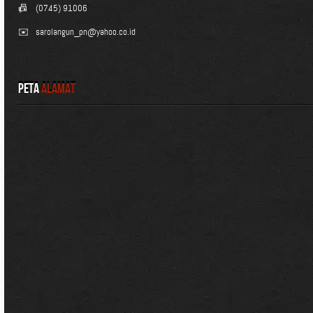
📠
(0745) 91006
✉️
sarolangun_pn@yahoo.co.id
Peta
Alamat