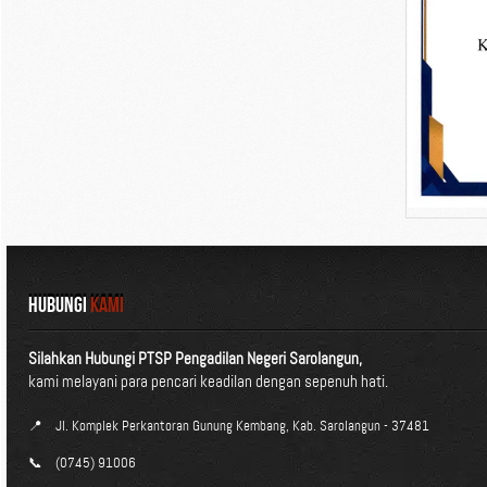
HUBUNGI
KAMI
Silahkan Hubungi PTSP Pengadilan Negeri Sarolangun,
kami melayani para pencari keadilan dengan sepenuh hati.
📍
Jl. Komplek Perkantoran Gunung Kembang, Kab. Sarolangun - 37481
📞
(0745) 91006