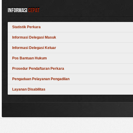
Informasi
Cepat
Statistik Perkara
Informasi Delegasi Masuk
Informasi Delegasi Keluar
Pos Bantuan Hukum
Prosedur Pendaftaran Perkara
Pengaduan Pelayanan Pengadilan
Layanan Disabilitas