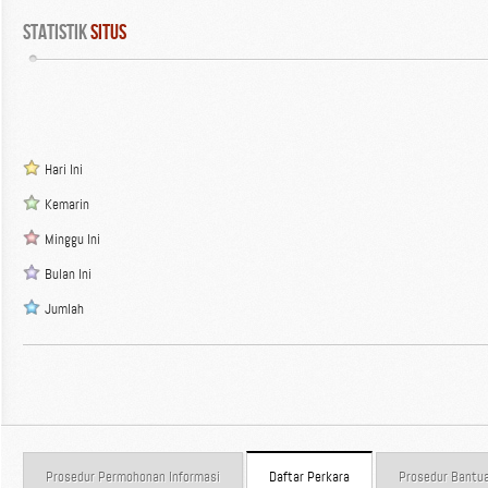
Statistik
 Situs
Hari Ini
Kemarin
Minggu Ini
Bulan Ini
Jumlah
Prosedur Permohonan Informasi
Daftar Perkara
Prosedur Bantu