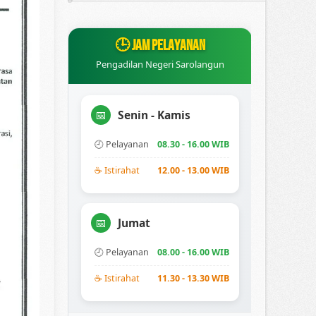
🕒 JAM PELAYANAN
Pengadilan Negeri Sarolangun
Senin - Kamis
📅
🕘 Pelayanan
08.30 - 16.00 WIB
☕ Istirahat
12.00 - 13.00 WIB
Jumat
📅
🕘 Pelayanan
08.00 - 16.00 WIB
☕ Istirahat
11.30 - 13.30 WIB