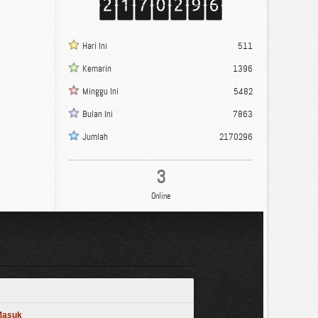
Hari Ini
511
Kemarin
1396
Minggu Ini
5482
Bulan Ini
7863
Jumlah
2170296
3
Online
 Masuk