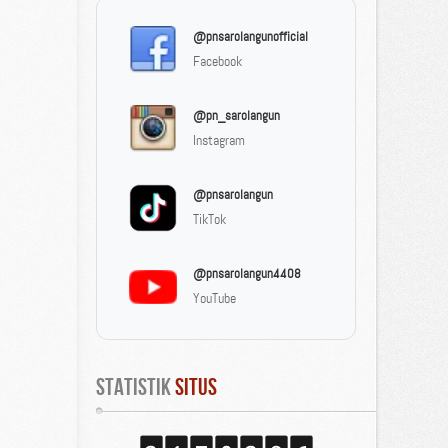
@pnsarolangunofficial
Facebook
@pn_sarolangun
Instagram
@pnsarolangun
TikTok
@pnsarolangun4408
YouTube
Statistik
 Situs