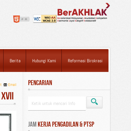
Berita
Hubungi Kami
Reformasi Birokrasi
Pencarian
nt
Email
XVII
Jam
 Kerja Pengadilan & PTSP