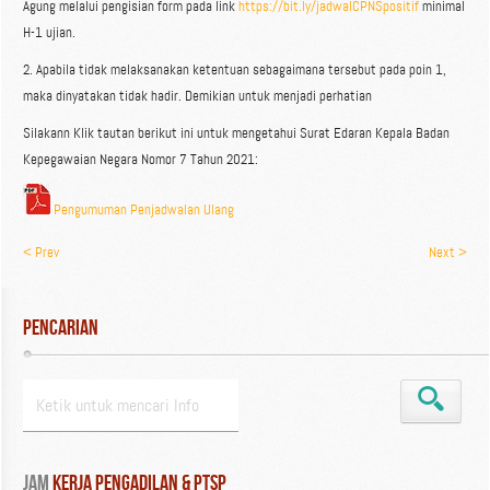
Agung melalui pengisian form pada link
https://bit.ly/jadwalCPNSpositif
minimal
H-1 ujian.
2. Apabila tidak melaksanakan ketentuan sebagaimana tersebut pada poin 1,
maka dinyatakan tidak hadir. Demikian untuk menjadi perhatian
Silakann Klik tautan berikut ini untuk mengetahui Surat Edaran Kepala Badan
Kepegawaian Negara Nomor 7 Tahun 2021:
Pengumuman Penjadwalan Ulang
< Prev
Next >
Pencarian
Jam
 Kerja Pengadilan & PTSP