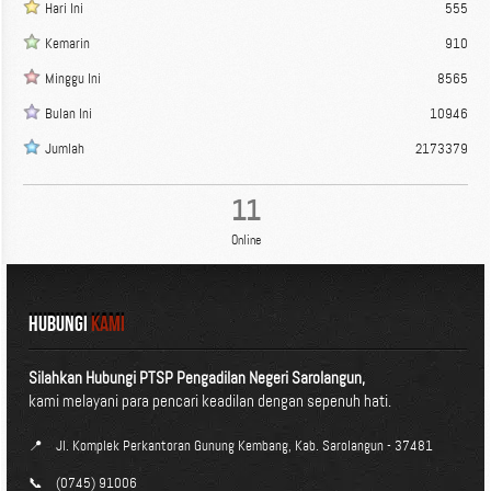
Hari Ini
555
Kemarin
910
Minggu Ini
8565
Bulan Ini
10946
Jumlah
2173379
11
Online
HUBUNGI
KAMI
Silahkan Hubungi PTSP Pengadilan Negeri Sarolangun,
kami melayani para pencari keadilan dengan sepenuh hati.
📍
Jl. Komplek Perkantoran Gunung Kembang, Kab. Sarolangun - 37481
📞
(0745) 91006