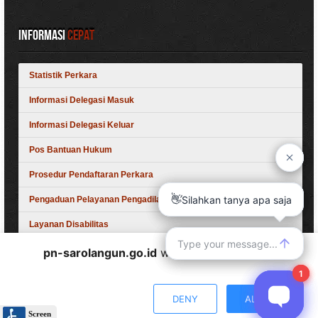
Informasi
Cepat
Statistik Perkara
Informasi Delegasi Masuk
Informasi Delegasi Keluar
Pos Bantuan Hukum
Prosedur Pendaftaran Perkara
Pengaduan Pelayanan Pengadilan
Layanan Disabilitas
pn-sarolangun.go.id
wants to play speech
Siap, Excellent, Nyaman, Unggul, Melayani
DENY
ALLOW
© 2024-2026 by IT PN Sarolangun