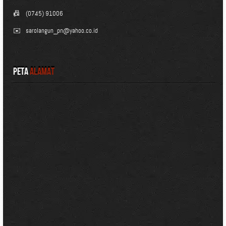
📠
(0745) 91006
✉️
sarolangun_pn@yahoo.co.id
Peta
Alamat