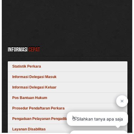
Informasi
Cepat
Statistik Perkara
Informasi Delegasi Masuk
Informasi Delegasi Keluar
Pos Bantuan Hukum
Prosedur Pendaftaran Perkara
Pengaduan Pelayanan Pengadilan
Layanan Disabilitas