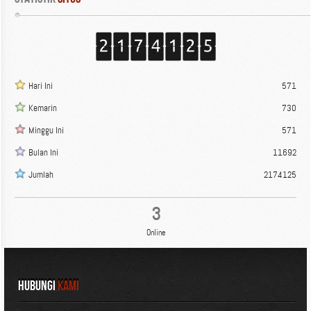
Hari Ini
571
Kemarin
730
Minggu Ini
571
Bulan Ini
11692
Jumlah
2174125
3
Online
HUBUNGI
KAMI