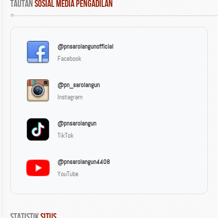
Tautan
 Sosial Media Pengadilan
@pnsarolangunofficial
Facebook
@pn_sarolangun
Instagram
@pnsarolangun
TikTok
@pnsarolangun4408
YouTube
Statistik
 Situs