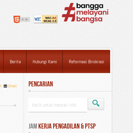
Berita
Hubungi Kami
Reformasi Birokrasi
Pencarian
nt
Email
Jam
 Kerja Pengadilan & PTSP