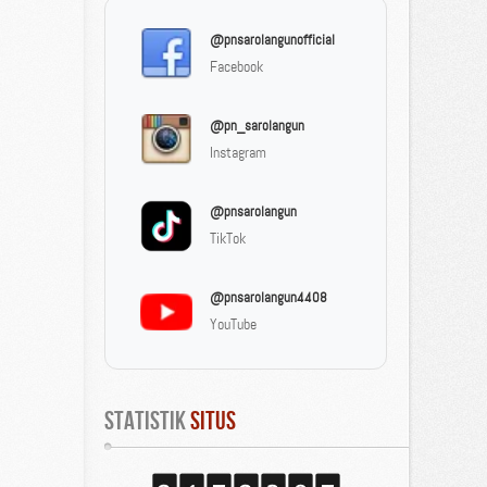
@pnsarolangunofficial
Facebook
@pn_sarolangun
Instagram
@pnsarolangun
TikTok
@pnsarolangun4408
YouTube
Statistik
 Situs