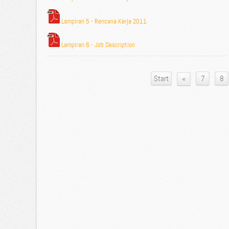
Lampiran 5 - Rencana Kerja 2011
Lampiran 6 - Job Description
«
Start
7
8