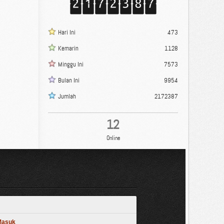
Hari Ini
473
Kemarin
1128
Minggu Ini
7573
Bulan Ini
9954
Jumlah
2172387
12
Online
 Masuk