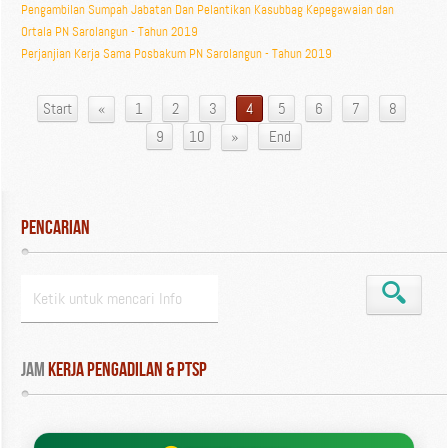
Pengambilan Sumpah Jabatan Dan Pelantikan Kasubbag Kepegawaian dan
Ortala PN Sarolangun - Tahun 2019
Perjanjian Kerja Sama Posbakum PN Sarolangun - Tahun 2019
«
Start
1
2
3
4
5
6
7
8
»
9
10
End
Pencarian
Jam
 Kerja Pengadilan & PTSP