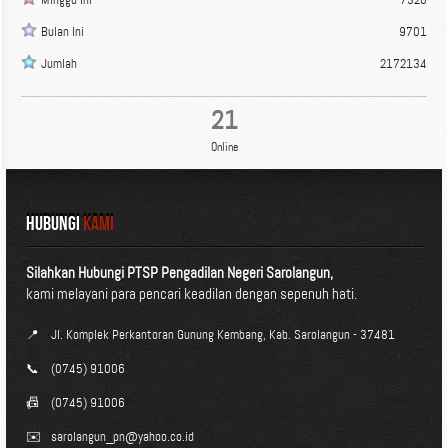
Bulan Ini
9701
Jumlah
2172134
21
Online
HUBUNGI
KAMI
Silahkan Hubungi PTSP Pengadilan Negeri Sarolangun,
kami melayani para pencari keadilan dengan sepenuh hati.
📍
Jl. Komplek Perkantoran Gunung Kembang, Kab. Sarolangun - 37481
📞
(0745) 91006
📠
(0745) 91006
✉️
sarolangun_pn@yahoo.co.id