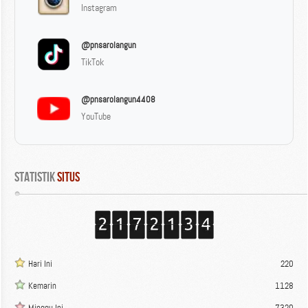
Instagram
@pnsarolangun
TikTok
@pnsarolangun4408
YouTube
Statistik
 Situs
Hari Ini
220
Kemarin
1128
Minggu Ini
7320