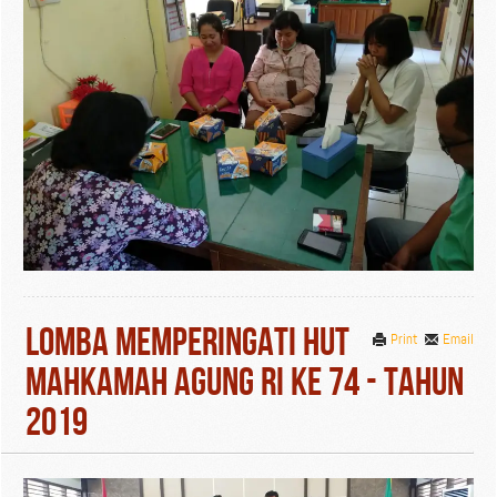
Lomba Memperingati Hut
Print
Email
Mahkamah Agung RI Ke 74 - Tahun
2019