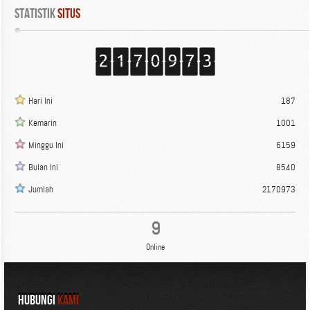
Statistik
 Situs
Hari Ini
187
Kemarin
1001
Minggu Ini
6159
Bulan Ini
8540
Jumlah
2170973
9
Online
HUBUNGI
KAMI