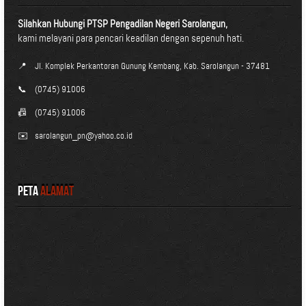
Silahkan Hubungi PTSP Pengadilan Negeri Sarolangun,
kami melayani para pencari keadilan dengan sepenuh hati.
📍
Jl. Komplek Perkantoran Gunung Kembang, Kab. Sarolangun - 37481
📞
(0745) 91006
📠
(0745) 91006
✉️
sarolangun_pn@yahoo.co.id
Peta
Alamat